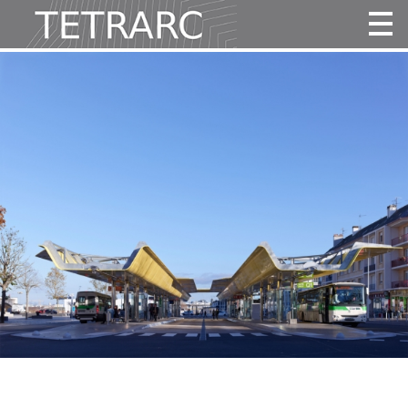
Actualité
Projets
Agence
Vidéos
Publications
Contact
Tous
Habitat
Culture
Activité
Enseignement
Santé