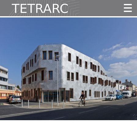
Actualité
Projets
Agence
Vidéos
Publications
Contact
Tous
Habitat
Culture
Activité
Enseignement
Santé