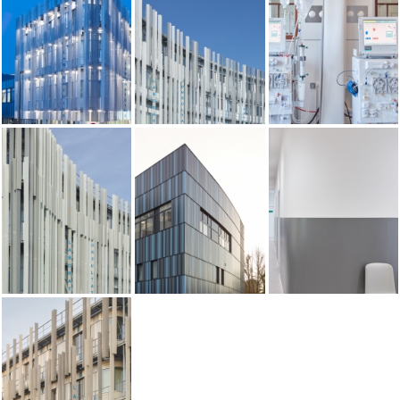
Sport
Modulaire 3D Bois
Urbanisme & Paysage
Design
Mobilité
fr
|
en
Follow us