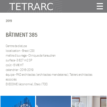
Actualité
2019
Projets
Agence
BÂTIMENT 385
Vidéos
Publications
Centre de dialyse
localisation - Brest (29)
Contact
maître d’ouvrage - Clinique de Keraudren
surface -3 827 m2 SP
coût - 6 M€ HT
Tous
calendrier - 2016-2019
Habitat
équipe - PAD architectes (architectes mandataires), Tetrarc architectes
associés
Culture
EXECOME (économie), Oteis (TCE)
Activité
Enseignement
Santé