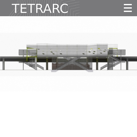
Actualité
Projets
Agence
Vidéos
Publications
Contact
Tous
Habitat
Culture
Activité
Enseignement
Santé