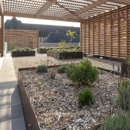
euble tertiaire d’une surface de
 développé sur un Rez-de-chaussée à
veaux de bureaux. Le stationnement en
places.