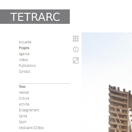
Actualité
Projets
2017
Agence
Vidéos
B3000
Publications
Contact
Lieu
Vitré (35)
Tous
Habitat
Client
Culture
Eiffage immobilier
Activité
Enseignement
Architectes
Santé
TETRARC mandatair
Sport
Modulaire 3D Bois
Projet