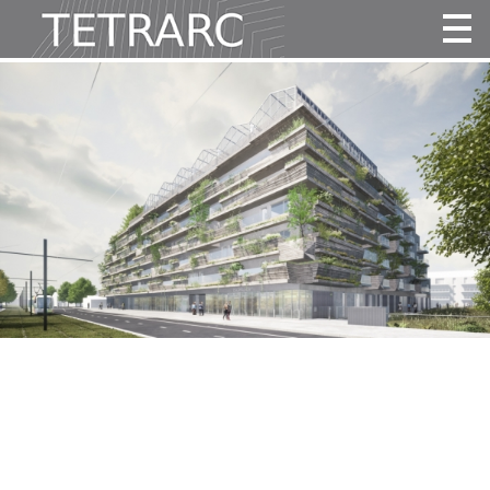
Actualité
Projets
Agence
Vidéos
Publications
Contact
Tous
Habitat
Culture
Activité
Enseignement
Santé