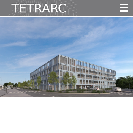
Actualité
Projets
Agence
Vidéos
Publications
Contact
Tous
Habitat
Culture
Activité
Enseignement
Santé