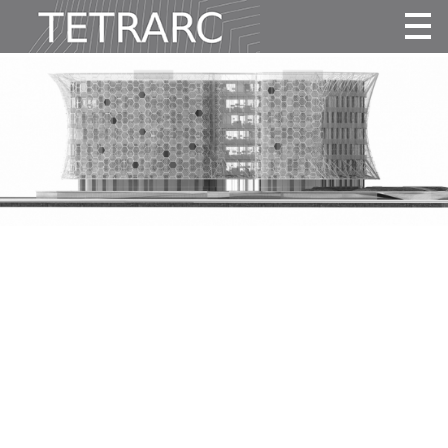
Actualité
Projets
Agence
Vidéos
Publications
Contact
Tous
Habitat
Culture
Activité
Enseignement
Santé