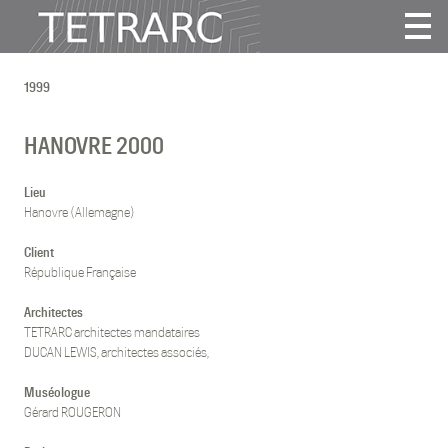
Actualité
1999
Projets
Agence
HANOVRE 2000
Vidéos
Publications
Lieu
Hanovre (Allemagne)
Contact
Client
République Française
Tous
Habitat
Architectes
TETRARC architectes mandataires
Culture
DUCAN LEWIS, architectes associés,
Activité
Enseignement
Muséologue
Gérard ROUGERON
Santé