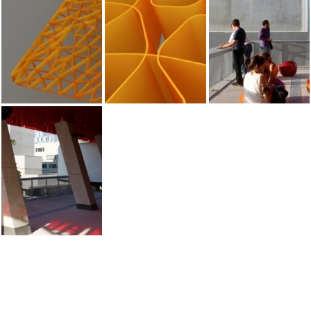
Sport
Modulaire 3D Bois
Urbanisme & Paysage
Design
Mobilité
fr
|
en
Follow us