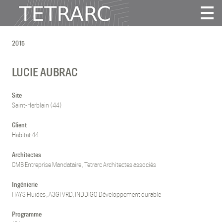
Actualité
2015
Projets
Agence
LUCIE AUBRAC
Vidéos
Publications
Site
Saint-Herblain (44)
Contact
Client
Habitat 44
Tous
Habitat
Architectes
CMB Entreprise Mandataire , Tetrarc Architectes associés
Culture
Activité
Ingénierie
Enseignement
HAYS Fluides , A3GI VRD, INDDIGO Développement durable
Santé
Programme