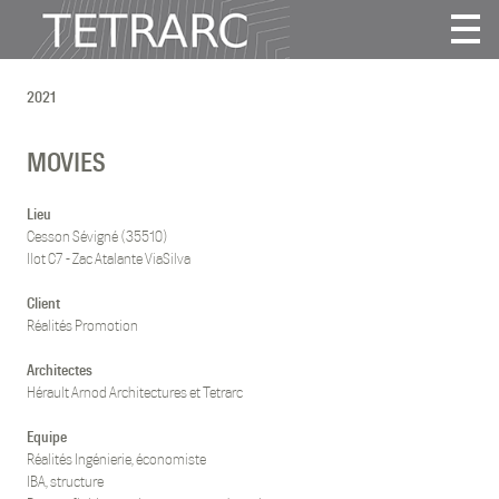
Actualité
2021
Projets
Agence
MOVIES
Vidéos
Publications
Lieu
Cesson Sévigné (35510)
Contact
Ilot C7 - Zac Atalante ViaSilva
Client
Tous
Réalités Promotion
Habitat
Architectes
Culture
Hérault Arnod Architectures et Tetrarc
Activité
Enseignement
Equipe
Réalités Ingénierie, économiste
Santé
IBA, structure