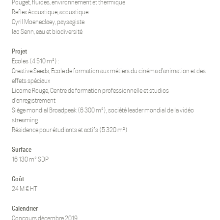
Sport
Pouget, fluides, environnement et thermique
Reflex Acoustique, acoustique
Modulaire 3D Bois
Cyril Moeneclaey, paysagiste
Urbanisme & Paysage
Iao Senn, eau et biodiversité
Design
Projet
Mobilité
Ecoles (4 510 m²) :
Creative Seeds, Ecole de formation aux métiers du cinéma d’animation et des
effets spéciaux
Licorne Rouge, Centre de formation professionnelle et studios
fr
|
en
d’enregistrement
Siège mondial Broadpeak (6 300 m²), société leader mondial de la vidéo
streaming
Follow us
Résidence pour étudiants et actifs (5 320 m²)
Surface
16 130 m² SDP
Coût
24 M € HT
Calendrier
Concours décembre 2019