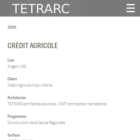
Actualité
2009
Projets
Agence
CRÉDIT AGRICOLE
Vidéos
Publications
Lieu
Angers (49)
Contact
Client
Crédit Agricole Anjou-Maine
Tous
Habitat
Architectes
TETRARC architectes associés / DMT architectes mandataires
Culture
Activité
Programme
Enseignement
Construction de la Caisse Régionale
Santé
Surface