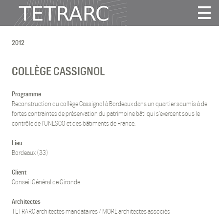
Actualité
2012
Projets
Agence
COLLÈGE CASSIGNOL
Vidéos
Publications
Programme
Reconstruction du collège Cassignol à Bordeaux dans un quartier soumis à de
Contact
fortes contraintes de préservation du patrimoine bâti qui s’exercent sous le
contrôle de l’UNESCO et des bâtiments de France.
Tous
Lieu
Habitat
Bordeaux (33)
Culture
Client
Activité
Conseil Général de Gironde
Enseignement
Architectes
Santé
TETRARC architectes mandataires / MORE architectes associés