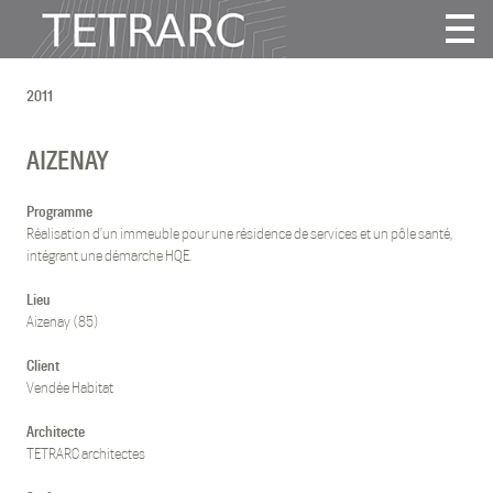
Actualité
2011
Projets
Agence
AIZENAY
Vidéos
Publications
Programme
Réalisation d’un immeuble pour une résidence de services et un pôle santé,
Contact
intégrant une démarche HQE.
Lieu
Tous
Aizenay (85)
Habitat
Client
Culture
Vendée Habitat
Activité
Enseignement
Architecte
TETRARC architectes
Santé