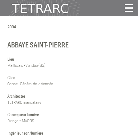
Actualité
2004
Projets
Agence
ABBAYE SAINT-PIERRE
Vidéos
Publications
Lieu
Maillezais - Vendée (85)
Contact
Client
Conseil Général de la Vendée
Tous
Habitat
Architectes
TETRARC mandataire
Culture
Activité
Concepteur lumière
Enseignement
François MAGOS
Santé
Ingénieur son/lumière