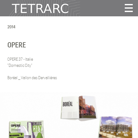
Actualité
2014
Projets
Agence
OPERE
Vidéos
Publications
OPERE 37 - Italie
"Domestic City"
Contact
Boréal _ Vallon des Dervallières
Tous
2025
2024
2022
2021
2020