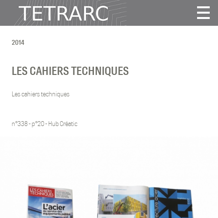
Actualité
2014
Projets
Agence
LES CAHIERS TECHNIQUES
Vidéos
Publications
Les cahiers techniques
Contact
n°338 - p°20 - Hub Créatic
Tous
2025
2024
2022
2021
2020