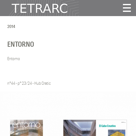
Actualité
2014
Projets
Agence
ENTORNO
Vidéos
Publications
Entorno
Contact
n°44 - p° 23/24 - Hub Cratic
Tous
2025
2024
2022
2021
2020