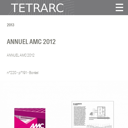
Actualité
2013
Projets
Agence
ANNUEL AMC 2012
Vidéos
Publications
ANNUEL AMC 2012
Contact
n°220 - p°191 - Boréal
Tous
2025
2024
2022
2021
2020