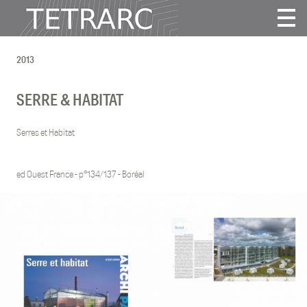
Actualité
2013
Projets
Agence
SERRE & HABITAT
Vidéos
Publications
Serres et Habitat
Contact
ed Ouest France - p°134/137 - Boréal
Tous
2025
2024
2022
2021
2020