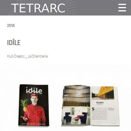
Actualité
2014
Projets
Agence
IDÎLE
Vidéos
Publications
Hub Creatic _ La Chantrerie
Contact
Tous
2025
2024
2022
2021
2020