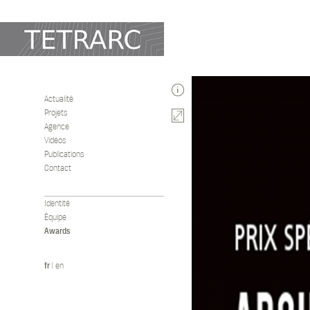
Actualité
Projets
Agence
Vidéos
Publications
Contact
Identité
Équipe
Awards
fr
|
en