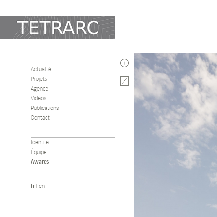
Actualité
Projets
Agence
Vidéos
Publications
Contact
Identité
Équipe
Awards
fr
|
en