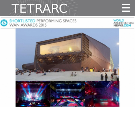
Actualité
Projets
Agence
Vidéos
Publications
Contact
Identité
Équipe
Awards
fr
|
en