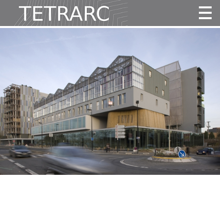
Actualité
Projets
Agence
Vidéos
Publications
Contact
Identité
Équipe
Awards
fr
|
en