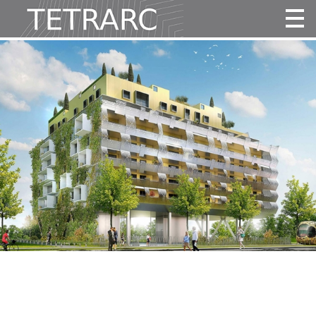
Actualité
Projets
Agence
Vidéos
Publications
Contact
Identité
Équipe
Awards
fr
|
en